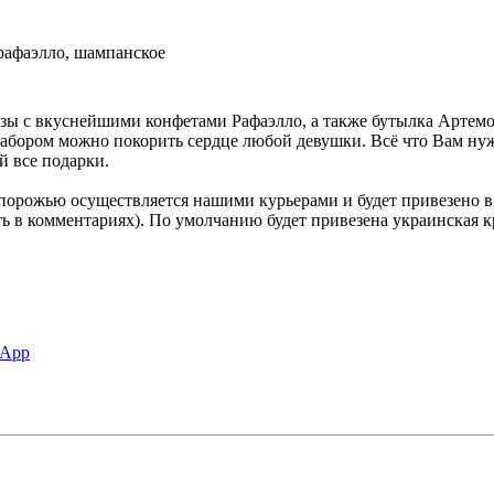
 рафаэлло, шампанское
зы с вкуснейшими конфетами Рафаэлло, а также бутылка Артемов
набором можно покорить сердце любой девушки. Всё что Вам нужн
 все подарки.
апорожью осуществляется нашими курьерами и будет привезено в 
ть в комментариях). По умолчанию будет привезена украинская кр
sApp